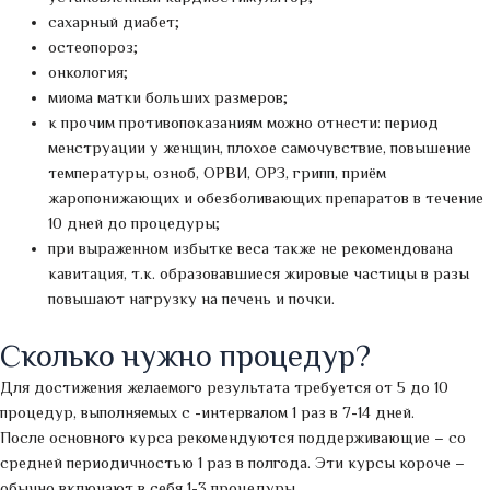
сахарный диабет;
остеопороз;
онкология;
миома матки больших размеров;
к прочим противопоказаниям можно отнести: период
менструации у женщин, плохое самочувствие, повышение
температуры, озноб, ОРВИ, ОРЗ, грипп, приём
жаропонижающих и обезболивающих препаратов в течение
10 дней до процедуры;
при выраженном избытке веса также не рекомендована
кавитация, т.к. образовавшиеся жировые частицы в разы
повышают нагрузку на печень и почки.
Сколько нужно процедур?
Для достижения желаемого результата требуется от 5 до 10
процедур, выполняемых с -интервалом 1 раз в 7-14 дней.
После основного курса рекомендуются поддерживающие – со
средней периодичностью 1 раз в полгода. Эти курсы короче –
обычно включают в себя 1-3 процедуры.