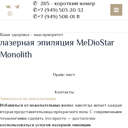
✆ 265 - короткий номер
Перейти
Main
✆+7 (949) 503-20-32
к
Men
✆+7 (949) 508-01-11
содержимому
Ваше здоровье - наш приоритет
лазерная эпиляция MeDioStar
Monolith
Прайс лист
Контакты
Записаться на консультацию
Избавиться от нежелательных волос
навсегда желает каждая
вторая представительница прекрасного пола. С современными
технологиями сделать это просто — достаточно
в
оспользоваться услугой лазерной эпиляции
.